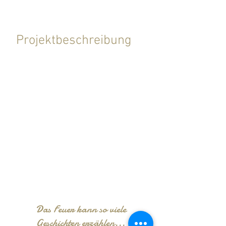
Projektbeschreibung
Die Installation muss ständig
gewartet werden (Überwachung und
Holzzufuhr).
Dieses Werk wurde in
Zusammenarbeit mit dem Künstler
Marco Kappert realisiert.
Es gibt 9 Räder.
Mietpreis: Ab CHF 200.00 pro Rad
Das Feuer kann so viele
Geschichten erzählen...